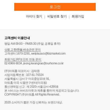
로그인
아이디 찾기
비밀번호 찾기
회원가입
고객센터 이용안내
평일 AM 09:00 ~ PM05:30 (주말, 공휴일 휴무)
상품,교환/환불,배송관련 문의
고객센터 1670-2291, welplazacs@bizmarket.com
회원가입,RF포인트 연동 문의:
02-6966-9034, jeong.kwangrae@ourhome.co.kr
(주)아워홈 대표이사 : 김태원
사업자등록번호 : 107-81-76324
서울특별시 강서구 마곡중앙10로 91,
아워홈 마곡 식품연구센터(마곡동)
통신판매업 신고 : 제 2020-서울강서-4286호
본 서비스는 ㈜비즈마켓과 제휴를 통하여 제공되고 있습니다.
COPYRIGHT (주)아워홈 All Rights Reserved.
2020 소비자가 뽑은 가장 신뢰하는 브랜드대상.