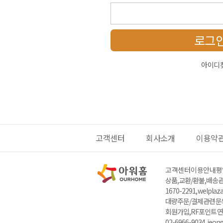
로그
아이디
고객센터
회사소개
이용약
고객센터 이용안내
평일
상품,교환/환불,배송관련
1670-2291, welpla
대량주문/결제관련 문의 : 
회원가입,RF포인트 연
02-6966-9034, jeo