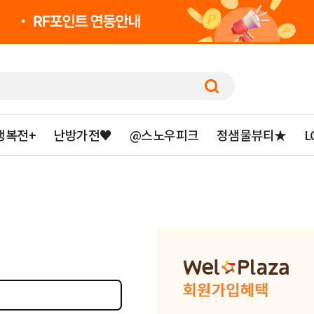
행복전+
난방가전♥
@스노우피크
정샘물뷰티★
L