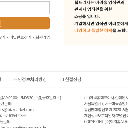
인
찾기
비밀번호 찾기
회원가입
관
개인정보처리방침
1:1친절상담
 AM 09:00 ~ PM05:30 (주말, 공휴일 휴무)
(주)아워홈 대표이사 : 김태원 사
 문의 :
서울특별시 강서구 마곡중앙10
zacs@bizmarket.com
통신판매업 신고 : 제 2020-서
02-6354-9356
개인정보보호책임자 : 고명진 이메일 
동 문의:
COPYRIGHT (주)아워홈 All Ri
ng.kwangrae@ourhome.co.kr