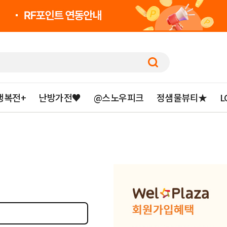
행복전+
난방가전♥
@스노우피크
정샘물뷰티★
L