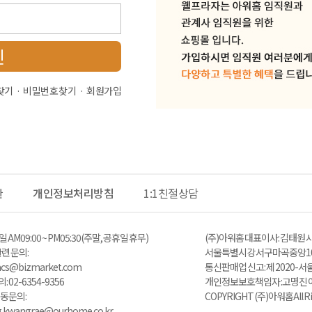
인
찾기
비밀번호 찾기
회원가입
관
개인정보처리방침
1:1친절상담
 AM 09:00 ~ PM05:30 (주말, 공휴일 휴무)
(주)아워홈 대표이사 : 김태원 사
 문의 :
서울특별시 강서구 마곡중앙10
zacs@bizmarket.com
통신판매업 신고 : 제 2020-서
02-6354-9356
개인정보보호책임자 : 고명진 이메일 
동 문의:
COPYRIGHT (주)아워홈 All Ri
ng.kwangrae@ourhome.co.kr