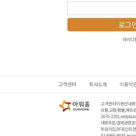
로그
아이디
고객센터
회사소개
이용약
고객센터 이용안내
평일
상품,교환/환불,배송관련
1670-2291, welpla
대량주문/결제관련 문의 : 
회원가입,RF포인트 연
02-6966-9034, jeo