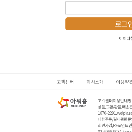
로그
아이디
고객센터
회사소개
이용약
고객센터 이용안내
평일
상품,교환/환불,배송관련
1670-2291, welpla
대량주문/결제관련 문의 : 
회원가입,RF포인트 연
02-6966-9034, jeo