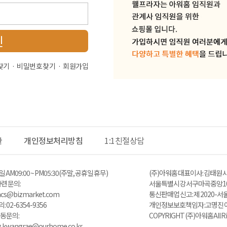
인
찾기
비밀번호 찾기
회원가입
관
개인정보처리방침
1:1친절상담
 AM 09:00 ~ PM05:30 (주말, 공휴일 휴무)
(주)아워홈 대표이사 : 김태원 사
 문의 :
서울특별시 강서구 마곡중앙10
zacs@bizmarket.com
통신판매업 신고 : 제 2020-서
02-6354-9356
개인정보보호책임자 : 고명진 이메일 
동 문의:
COPYRIGHT (주)아워홈 All Ri
ng.kwangrae@ourhome.co.kr