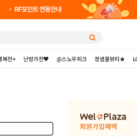
행복전+
난방가전♥
@스노우피크
정샘물뷰티★
L