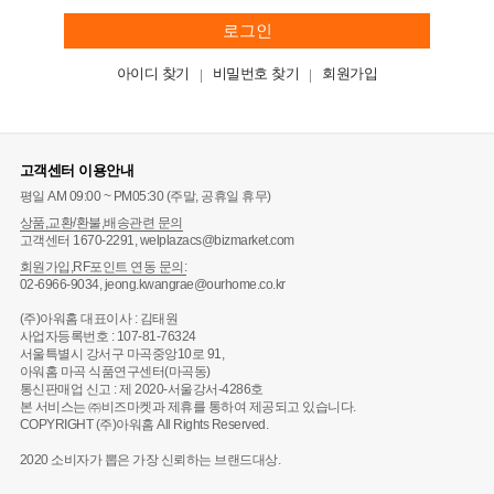
로그인
아이디 찾기
비밀번호 찾기
회원가입
고객센터 이용안내
평일 AM 09:00 ~ PM05:30 (주말, 공휴일 휴무)
상품,교환/환불,배송관련 문의
고객센터 1670-2291, welplazacs@bizmarket.com
회원가입,RF포인트 연동 문의:
02-6966-9034, jeong.kwangrae@ourhome.co.kr
(주)아워홈 대표이사 : 김태원
사업자등록번호 : 107-81-76324
서울특별시 강서구 마곡중앙10로 91,
아워홈 마곡 식품연구센터(마곡동)
통신판매업 신고 : 제 2020-서울강서-4286호
본 서비스는 ㈜비즈마켓과 제휴를 통하여 제공되고 있습니다.
COPYRIGHT (주)아워홈 All Rights Reserved.
2020 소비자가 뽑은 가장 신뢰하는 브랜드대상.