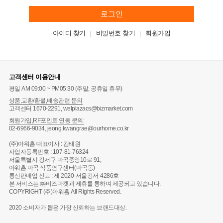
로그인
아이디 찾기
비밀번호 찾기
회원가입
고객센터 이용안내
평일 AM 09:00 ~ PM05:30 (주말, 공휴일 휴무)
상품,교환/환불,배송관련 문의
고객센터 1670-2291, welplazacs@bizmarket.com
회원가입,RF포인트 연동 문의:
02-6966-9034, jeong.kwangrae@ourhome.co.kr
(주)아워홈 대표이사 : 김태원
사업자등록번호 : 107-81-76324
서울특별시 강서구 마곡중앙10로 91,
아워홈 마곡 식품연구센터(마곡동)
통신판매업 신고 : 제 2020-서울강서-4286호
본 서비스는 ㈜비즈마켓과 제휴를 통하여 제공되고 있습니다.
COPYRIGHT (주)아워홈 All Rights Reserved.
2020 소비자가 뽑은 가장 신뢰하는 브랜드대상.