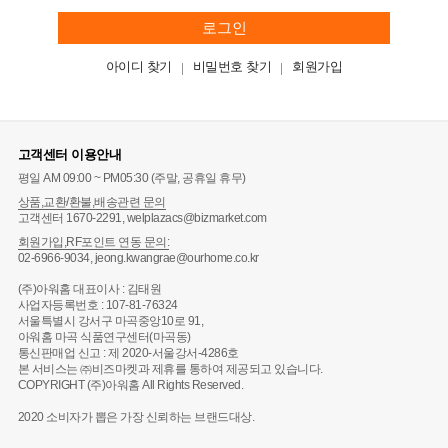
로그인
아이디 찾기
비밀번호 찾기
회원가입
고객센터 이용안내
평일 AM 09:00 ~ PM05:30 (주말, 공휴일 휴무)
상품,교환/환불,배송관련 문의
고객센터 1670-2291, welplazacs@bizmarket.com
회원가입,RF포인트 연동 문의:
02-6966-9034, jeong.kwangrae@ourhome.co.kr
(주)아워홈 대표이사 : 김태원
사업자등록번호 : 107-81-76324
서울특별시 강서구 마곡중앙10로 91,
아워홈 마곡 식품연구센터(마곡동)
통신판매업 신고 : 제 2020-서울강서-4286호
본 서비스는 ㈜비즈마켓과 제휴를 통하여 제공되고 있습니다.
COPYRIGHT (주)아워홈 All Rights Reserved.
2020 소비자가 뽑은 가장 신뢰하는 브랜드대상.