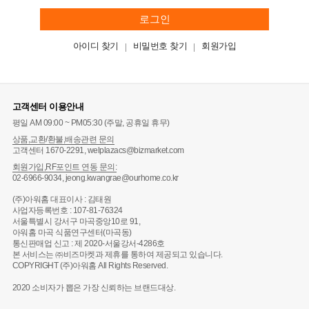
로그인
아이디 찾기
비밀번호 찾기
회원가입
고객센터 이용안내
평일 AM 09:00 ~ PM05:30 (주말, 공휴일 휴무)
상품,교환/환불,배송관련 문의
고객센터 1670-2291, welplazacs@bizmarket.com
회원가입,RF포인트 연동 문의:
02-6966-9034, jeong.kwangrae@ourhome.co.kr
(주)아워홈 대표이사 : 김태원
사업자등록번호 : 107-81-76324
서울특별시 강서구 마곡중앙10로 91,
아워홈 마곡 식품연구센터(마곡동)
통신판매업 신고 : 제 2020-서울강서-4286호
본 서비스는 ㈜비즈마켓과 제휴를 통하여 제공되고 있습니다.
COPYRIGHT (주)아워홈 All Rights Reserved.
2020 소비자가 뽑은 가장 신뢰하는 브랜드대상.