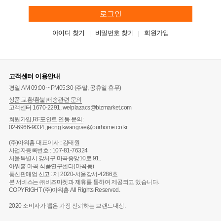
로그인
아이디 찾기
비밀번호 찾기
회원가입
고객센터 이용안내
평일 AM 09:00 ~ PM05:30 (주말, 공휴일 휴무)
상품,교환/환불,배송관련 문의
고객센터 1670-2291, welplazacs@bizmarket.com
회원가입,RF포인트 연동 문의:
02-6966-9034, jeong.kwangrae@ourhome.co.kr
(주)아워홈 대표이사 : 김태원
사업자등록번호 : 107-81-76324
서울특별시 강서구 마곡중앙10로 91,
아워홈 마곡 식품연구센터(마곡동)
통신판매업 신고 : 제 2020-서울강서-4286호
본 서비스는 ㈜비즈마켓과 제휴를 통하여 제공되고 있습니다.
COPYRIGHT (주)아워홈 All Rights Reserved.
2020 소비자가 뽑은 가장 신뢰하는 브랜드대상.