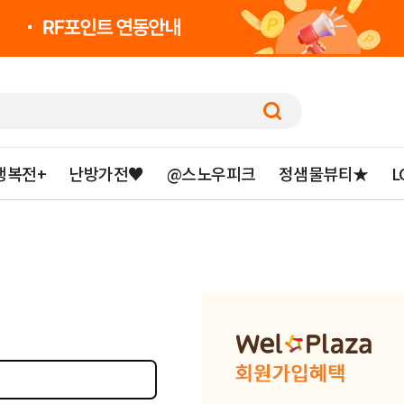
행복전+
난방가전♥
@스노우피크
정샘물뷰티★
L