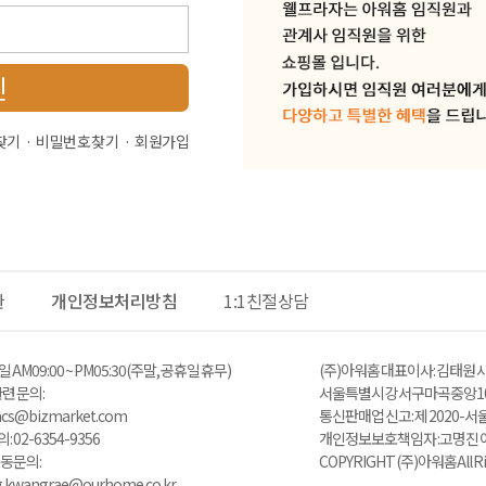
인
찾기
비밀번호 찾기
회원가입
관
개인정보처리방침
1:1친절상담
 AM 09:00 ~ PM05:30 (주말, 공휴일 휴무)
(주)아워홈 대표이사 : 김태원 사
 문의 :
서울특별시 강서구 마곡중앙10
zacs@bizmarket.com
통신판매업 신고 : 제 2020-서
02-6354-9356
개인정보보호책임자 : 고명진 이메일 
동 문의:
COPYRIGHT (주)아워홈 All Ri
ng.kwangrae@ourhome.co.kr