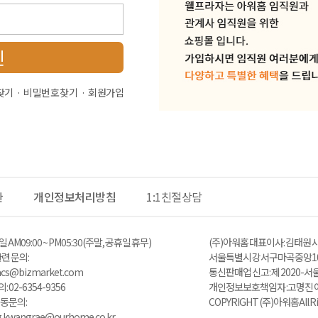
인
찾기
비밀번호 찾기
회원가입
관
개인정보처리방침
1:1친절상담
 AM 09:00 ~ PM05:30 (주말, 공휴일 휴무)
(주)아워홈 대표이사 : 김태원 사
 문의 :
서울특별시 강서구 마곡중앙10
zacs@bizmarket.com
통신판매업 신고 : 제 2020-서
02-6354-9356
개인정보보호책임자 : 고명진 이메일 
동 문의:
COPYRIGHT (주)아워홈 All Ri
ng.kwangrae@ourhome.co.kr