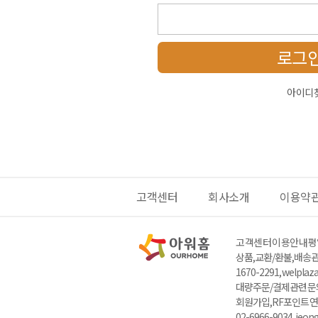
로그
아이디
고객센터
회사소개
이용약
고객센터 이용안내
평일
상품,교환/환불,배송관련
1670-2291, welpla
대량주문/결제관련 문의 : 
회원가입,RF포인트 연
02-6966-9034, jeo