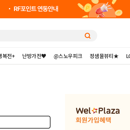
행복전+
난방가전♥
@스노우피크
정샘물뷰티★
L