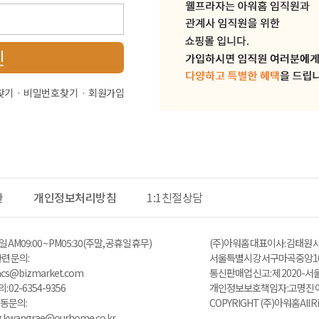
인
찾기
비밀번호 찾기
회원가입
관
개인정보처리방침
1:1친절상담
 AM 09:00 ~ PM05:30 (주말, 공휴일 휴무)
(주)아워홈 대표이사 : 김태원 사
 문의 :
서울특별시 강서구 마곡중앙10
zacs@bizmarket.com
통신판매업 신고 : 제 2020-서
02-6354-9356
개인정보보호책임자 : 고명진 이메일 
동 문의:
COPYRIGHT (주)아워홈 All Ri
ng.kwangrae@ourhome.co.kr