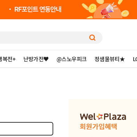
행복전+
난방가전♥
@스노우피크
정샘물뷰티★
L