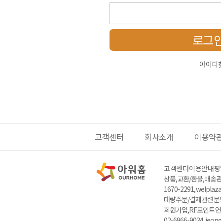
로그
아이디
고객센터
회사소개
이용약
고객센터 이용안내
평일
상품,교환/환불,배송관련
1670-2291, welpla
대량주문/결제관련 문의 : 
회원가입,RF포인트 연
02-6966-9034, jeo