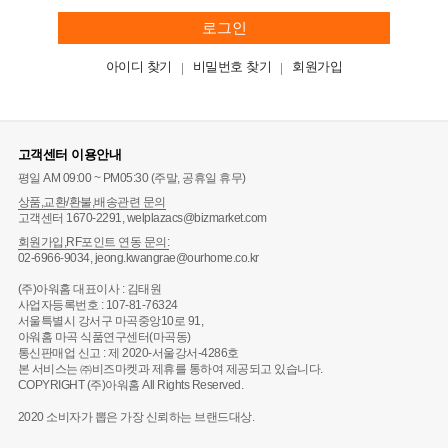
로그인
아이디 찾기
비밀번호 찾기
회원가입
고객센터 이용안내
평일 AM 09:00 ~ PM05:30 (주말, 공휴일 휴무)
상품,교환/환불,배송관련 문의
고객센터 1670-2291, welplazacs@bizmarket.com
회원가입,RF포인트 연동 문의:
02-6966-9034, jeong.kwangrae@ourhome.co.kr
(주)아워홈 대표이사 : 김태원
사업자등록번호 : 107-81-76324
서울특별시 강서구 마곡중앙10로 91,
아워홈 마곡 식품연구센터(마곡동)
통신판매업 신고 : 제 2020-서울강서-4286호
본 서비스는 ㈜비즈마켓과 제휴를 통하여 제공되고 있습니다.
COPYRIGHT (주)아워홈 All Rights Reserved.
2020 소비자가 뽑은 가장 신뢰하는 브랜드대상.