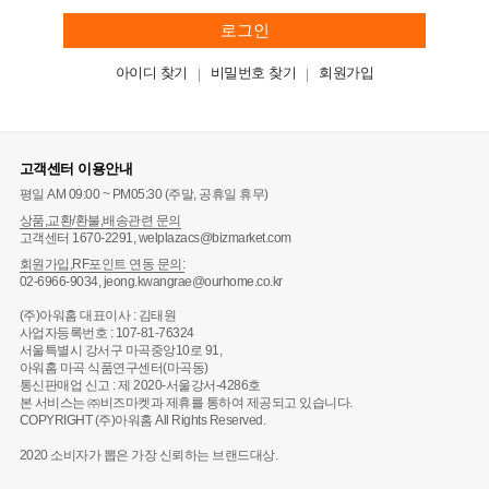
로그인
아이디 찾기
비밀번호 찾기
회원가입
고객센터 이용안내
평일 AM 09:00 ~ PM05:30 (주말, 공휴일 휴무)
상품,교환/환불,배송관련 문의
고객센터 1670-2291, welplazacs@bizmarket.com
회원가입,RF포인트 연동 문의:
02-6966-9034, jeong.kwangrae@ourhome.co.kr
(주)아워홈 대표이사 : 김태원
사업자등록번호 : 107-81-76324
서울특별시 강서구 마곡중앙10로 91,
아워홈 마곡 식품연구센터(마곡동)
통신판매업 신고 : 제 2020-서울강서-4286호
본 서비스는 ㈜비즈마켓과 제휴를 통하여 제공되고 있습니다.
COPYRIGHT (주)아워홈 All Rights Reserved.
2020 소비자가 뽑은 가장 신뢰하는 브랜드대상.