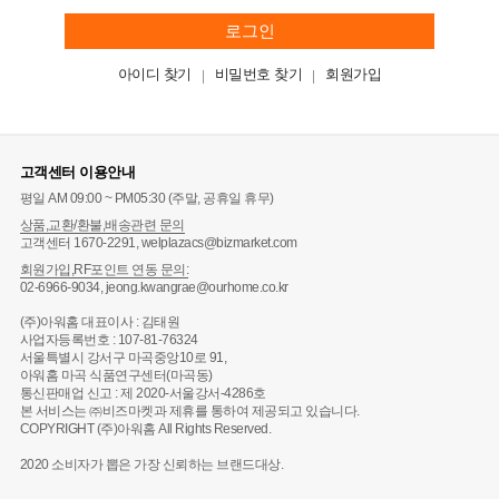
로그인
아이디 찾기
비밀번호 찾기
회원가입
고객센터 이용안내
평일 AM 09:00 ~ PM05:30 (주말, 공휴일 휴무)
상품,교환/환불,배송관련 문의
고객센터 1670-2291, welplazacs@bizmarket.com
회원가입,RF포인트 연동 문의:
02-6966-9034, jeong.kwangrae@ourhome.co.kr
(주)아워홈 대표이사 : 김태원
사업자등록번호 : 107-81-76324
서울특별시 강서구 마곡중앙10로 91,
아워홈 마곡 식품연구센터(마곡동)
통신판매업 신고 : 제 2020-서울강서-4286호
본 서비스는 ㈜비즈마켓과 제휴를 통하여 제공되고 있습니다.
COPYRIGHT (주)아워홈 All Rights Reserved.
2020 소비자가 뽑은 가장 신뢰하는 브랜드대상.