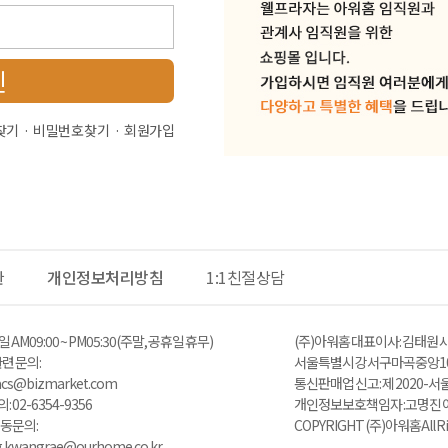
인
찾기
비밀번호 찾기
회원가입
관
개인정보처리방침
1:1친절상담
 AM 09:00 ~ PM05:30 (주말, 공휴일 휴무)
(주)아워홈 대표이사 : 김태원 사
 문의 :
서울특별시 강서구 마곡중앙10
zacs@bizmarket.com
통신판매업 신고 : 제 2020-서
02-6354-9356
개인정보보호책임자 : 고명진 이메일 
동 문의:
COPYRIGHT (주)아워홈 All Ri
ng.kwangrae@ourhome.co.kr