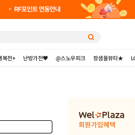
행복전+
난방가전♥
@스노우피크
정샘물뷰티★
L