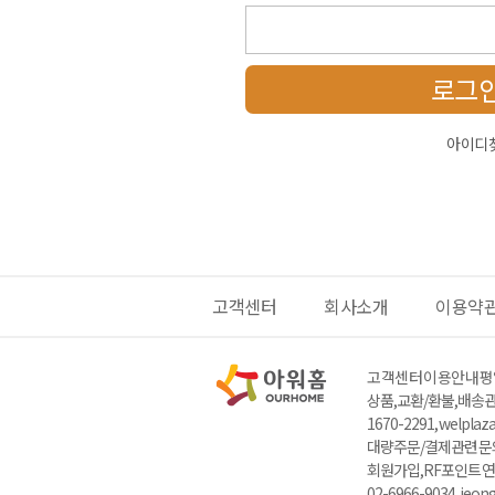
로그
아이디
고객센터
회사소개
이용약
고객센터 이용안내
평일
상품,교환/환불,배송관련
1670-2291, welpla
대량주문/결제관련 문의 : 
회원가입,RF포인트 연
02-6966-9034, jeo