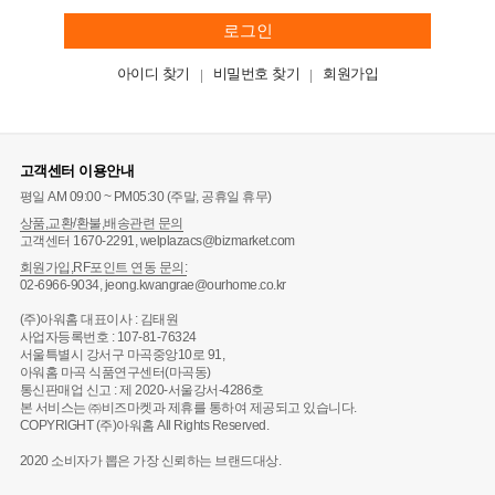
로그인
아이디 찾기
비밀번호 찾기
회원가입
고객센터 이용안내
평일 AM 09:00 ~ PM05:30 (주말, 공휴일 휴무)
상품,교환/환불,배송관련 문의
고객센터 1670-2291, welplazacs@bizmarket.com
회원가입,RF포인트 연동 문의:
02-6966-9034, jeong.kwangrae@ourhome.co.kr
(주)아워홈 대표이사 : 김태원
사업자등록번호 : 107-81-76324
서울특별시 강서구 마곡중앙10로 91,
아워홈 마곡 식품연구센터(마곡동)
통신판매업 신고 : 제 2020-서울강서-4286호
본 서비스는 ㈜비즈마켓과 제휴를 통하여 제공되고 있습니다.
COPYRIGHT (주)아워홈 All Rights Reserved.
2020 소비자가 뽑은 가장 신뢰하는 브랜드대상.