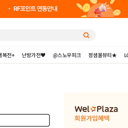
행복전+
난방가전♥
@스노우피크
정샘물뷰티★
L