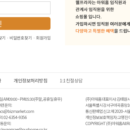
인
찾기
비밀번호 찾기
회원가입
관
개인정보처리방침
1:1친절상담
 AM 09:00 ~ PM05:30 (주말, 공휴일 휴무)
(주)아워홈 대표이사 : 김태원 사
 문의 :
서울특별시 강서구 마곡중앙10
zacs@bizmarket.com
통신판매업 신고 : 제 2020-서
02-6354-9356
개인정보보호책임자 : 고명진 이메일 
동 문의:
COPYRIGHT (주)아워홈 All Ri
ng.kwangrae@ourhome.co.kr