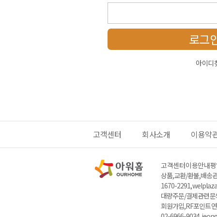
로그
아이디
고객센터
회사소개
이용약
고객센터 이용안내
평일
상품,교환/환불,배송관련
1670-2291, welpla
대량주문/결제관련 문의 : 
회원가입,RF포인트 연
02-6966-9034, jeo