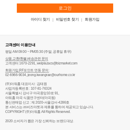
로그인
아이디 찾기
비밀번호 찾기
회원가입
고객센터 이용안내
평일 AM 09:00 ~ PM05:30 (주말, 공휴일 휴무)
상품,교환/환불,배송관련 문의
고객센터 1670-2291, welplazacs@bizmarket.com
회원가입,RF포인트 연동 문의:
02-6966-9034, jeong.kwangrae@ourhome.co.kr
(주)아워홈 대표이사 : 김태원
사업자등록번호 : 107-81-76324
서울특별시 강서구 마곡중앙10로 91,
아워홈 마곡 식품연구센터(마곡동)
통신판매업 신고 : 제 2020-서울강서-4286호
본 서비스는 ㈜비즈마켓과 제휴를 통하여 제공되고 있습니다.
COPYRIGHT (주)아워홈 All Rights Reserved.
2020 소비자가 뽑은 가장 신뢰하는 브랜드대상.