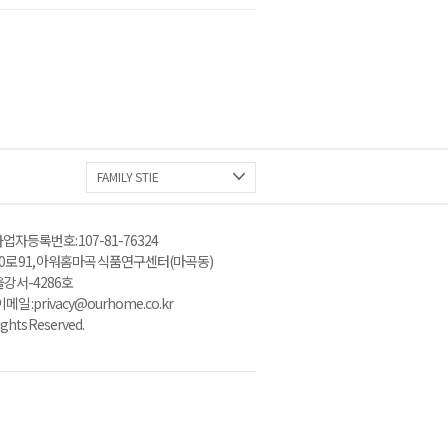
FAMILY STIE
업자등록번호 : 107-81-76324
로 91, 아워홈 마곡 식품연구센터(마곡동)
울강서-4286호
: privacy@ourhome.co.kr
ghts Reserved.