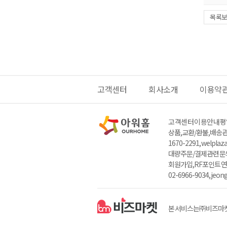
목록
고객센터
회사소개
이용약
고객센터 이용안내
평일
상품,교환/환불,배송관련
1670-2291, welpla
대량주문/결제관련 문의 : 
회원가입,RF포인트 연
02-6966-9034, jeo
본 서비스는 ㈜비즈마켓