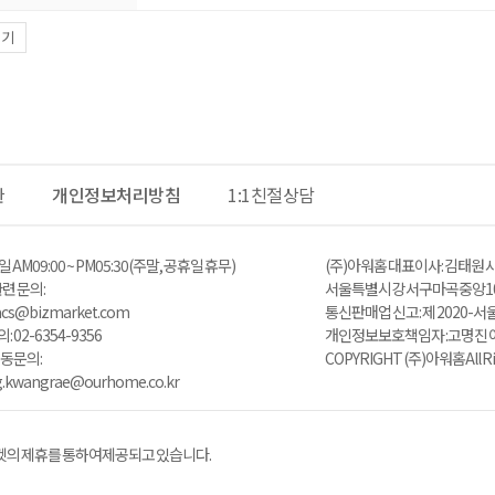
보기
관
개인정보처리방침
1:1친절상담
 AM 09:00 ~ PM05:30 (주말, 공휴일 휴무)
(주)아워홈 대표이사 : 김태원 사
 문의 :
서울특별시 강서구 마곡중앙10
zacs@bizmarket.com
통신판매업 신고 : 제 2020-서
02-6354-9356
개인정보보호책임자 : 고명진 이메일 
동 문의:
COPYRIGHT (주)아워홈 All Ri
ng.kwangrae@ourhome.co.kr
의 제휴를 통하여 제공되고 있습니다.