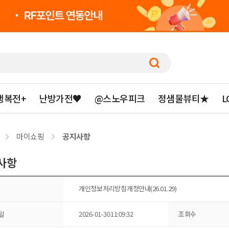
행복전+
난방가전♥
@스노우피크
정샘물뷰티★
L
마이쇼핑
공지사항
사항
개인정보 처리방침 개정안내(26.01.29)
일
2026-01-30 11:09:32
조회수